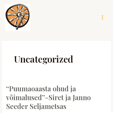
Skip
Mai
to
Men
content
Uncategorized
“Puumaoaasta ohud ja
“Puumaoaasta
ohud
võimalused”-Siret ja Janno
ja
Seeder Seljametsas
võimalused”-