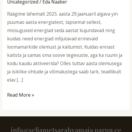
Uncategorized
/
Eda Naaber
Siret
ja
Räägime lähemalt 2025. aasta 29.jaanuaril algava yin
Janno
puumao aasta energiatest, täpsemal sellest,
Seeder
missugused energiad seda aastat kujundavad ning
Seljametsas
kuidas need energiad mõjutavad erinevaid
loomamärkide olemust ja käitumist. Kuidas ennast
kaitsta ja samas oma soove tegevuste, aga ka ruumi ja
kodu kaudu aktiveerida? Olles tuttav aasta olemusega
ja isiklike ohtude ja võimalustega saab tark, teadlikult
elav […]
Read More »
info@seljametsarahvamaja.parnu.ee