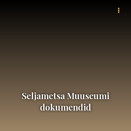
Skip
Mai
to
Men
content
Seljametsa Muuseumi
dokumendid