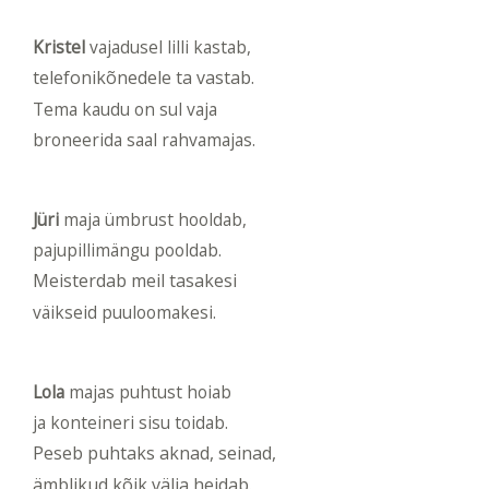
Kristel
vajadusel lilli kastab,
telefonikõnedele ta vastab.
Tema kaudu on sul vaja
broneerida saal rahvamajas.
Jüri
maja ümbrust hooldab,
pajupillimängu pooldab.
Meisterdab meil tasakesi
väikseid puuloomakesi.
Lola
majas puhtust hoiab
ja konteineri sisu toidab.
Peseb puhtaks aknad, seinad,
ämblikud kõik välja heidab.